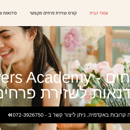
עמוד הבית
קורס שזירת פרחים מקצועי
סדנאות שז
Flowers A
דנאות לשזירת פרחים
ת באקדמיה, ניתן ליצור קשר ב - 072-3926750